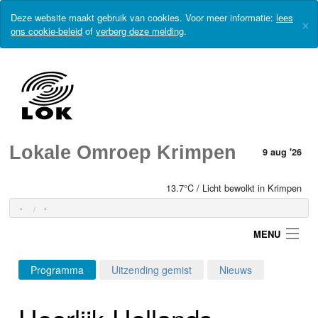
Deze website maakt gebruik van cookies. Voor meer informatie:
lees
×
ons cookie-beleid
of
verberg deze melding
.
Lokale Omroep Krimpen
9 aug '26
13.7°C / Licht bewolkt in Krimpen
-
-
MENU
Programma
Uitzending gemist
Nieuws
Login
Heerlijk-Hollands