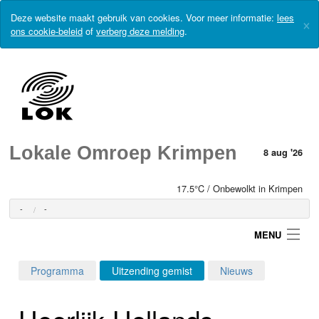
Deze website maakt gebruik van cookies. Voor meer informatie:
lees
×
ons cookie-beleid
of
verberg deze melding
.
Lokale Omroep Krimpen
8 aug '26
17.5°C / Onbewolkt in Krimpen
-
-
MENU
Programma
Uitzending gemist
Nieuws
Login
Heerlijk-Hollands