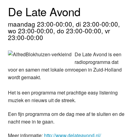
Home
De Late Avond
Programma's
maandag 23:00-00:00, di 23:00-00:00,
wo 23:00-00:00, do 23:00-00:00, vr
Nieuws
23:00-00:00
Foto's
De Late Avond is een
Video
radioprogramma dat
voor en samen met lokale omroepen in Zuid-Holland
Webcam
wordt gemaakt.
Info
Het is een programma met prachtige easy listening
muziek en nieuws uit de streek.
Een fijn programma om de dag mee af te sluiten en de
nacht mee in te gaan.
Meer informatie:
http://www.delateavond.nl/