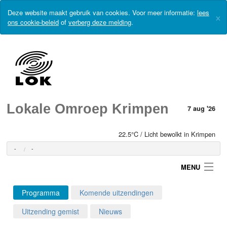
Deze website maakt gebruik van cookies. Voor meer informatie:
lees
×
ons cookie-beleid
of
verberg deze melding
.
Lokale Omroep Krimpen
7 aug '26
22.5°C / Licht bewolkt in Krimpen
-
-
MENU
Programma
Komende uitzendingen
Login
Uitzending gemist
Nieuws