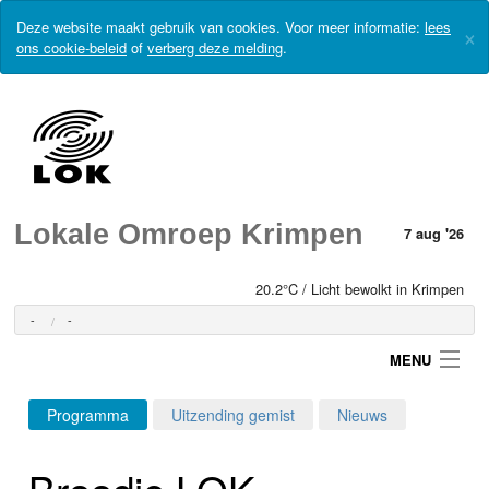
Deze website maakt gebruik van cookies. Voor meer informatie:
lees
×
ons cookie-beleid
of
verberg deze melding
.
Lokale Omroep Krimpen
7 aug '26
20.2°C / Licht bewolkt in Krimpen
-
-
MENU
Programma
Uitzending gemist
Nieuws
Login
Broodje LOK