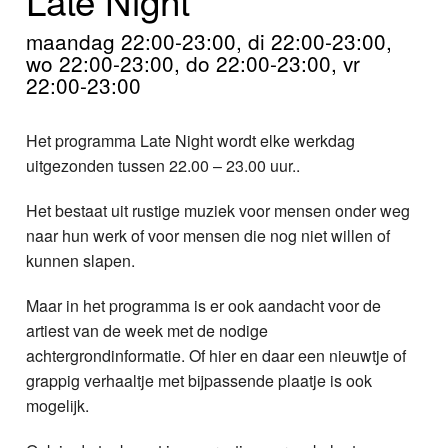
Home
maandag 22:00-23:00, di 22:00-23:00,
Programma's
wo 22:00-23:00, do 22:00-23:00, vr
22:00-23:00
Nieuws
Het programma Late Night wordt elke werkdag
Foto's
uitgezonden tussen 22.00 – 23.00 uur..
Video
Het bestaat uit rustige muziek voor mensen onder weg
naar hun werk of voor mensen die nog niet willen of
Webcam
kunnen slapen.
Info
Maar in het programma is er ook aandacht voor de
artiest van de week met de nodige
achtergrondinformatie. Of hier en daar een nieuwtje of
grappig verhaaltje met bijpassende plaatje is ook
mogelijk.