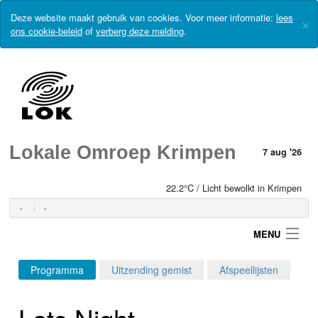
Deze website maakt gebruik van cookies. Voor meer informatie:
lees
×
ons cookie-beleid
of
verberg deze melding
.
Lokale Omroep Krimpen
7 aug '26
22.2°C / Licht bewolkt in Krimpen
-
-
MENU
Programma
Uitzending gemist
Afspeellijsten
Login
Late Night