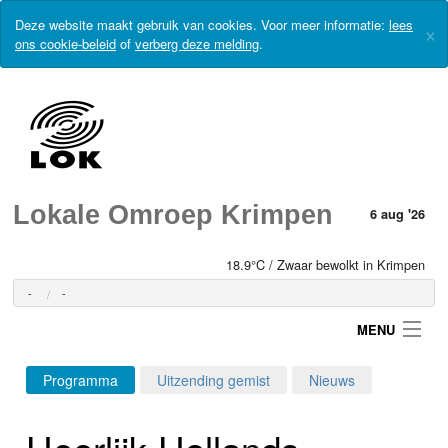
Deze website maakt gebruik van cookies. Voor meer informatie:
lees
×
ons cookie-beleid
of
verberg deze melding
.
Lokale Omroep Krimpen
6 aug '26
18.9°C / Zwaar bewolkt in Krimpen
-
-
MENU
Programma
Uitzending gemist
Nieuws
Login
Heerlijk-Hollands