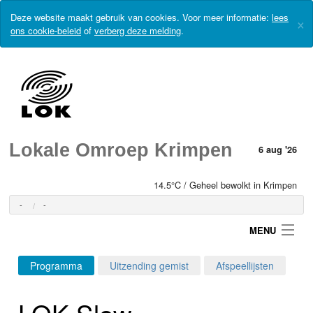
Deze website maakt gebruik van cookies. Voor meer informatie:
lees
×
ons cookie-beleid
of
verberg deze melding
.
Lokale Omroep Krimpen
6 aug '26
14.5°C / Geheel bewolkt in Krimpen
-
-
MENU
Programma
Uitzending gemist
Afspeellijsten
Login
LOK Slow