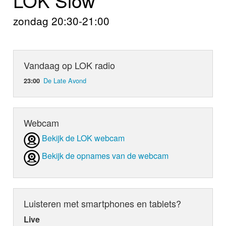
Home
zondag 20:30-21:00
Programma's
Nieuws
Vandaag op LOK radio
Foto's
De Late Avond
23:00
Video
Webcam
Webcam
Bekijk de LOK webcam
Info
Bekijk de opnames van de webcam
Luisteren met smartphones en tablets?
Live