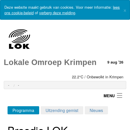
Deze website maakt gebruik van cookies. Voor meer informatie:
lees
×
ons cookie-beleid
of
verberg deze melding
.
Lokale Omroep Krimpen
9 aug '26
22.2°C / Onbewolkt in Krimpen
-
-
MENU
Programma
Uitzending gemist
Nieuws
Login
Broodje LOK