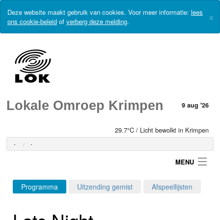
Deze website maakt gebruik van cookies. Voor meer informatie:
lees
×
ons cookie-beleid
of
verberg deze melding
.
Lokale Omroep Krimpen
9 aug '26
29.7°C / Licht bewolkt in Krimpen
-
-
MENU
Programma
Uitzending gemist
Afspeellijsten
Login
Late Night