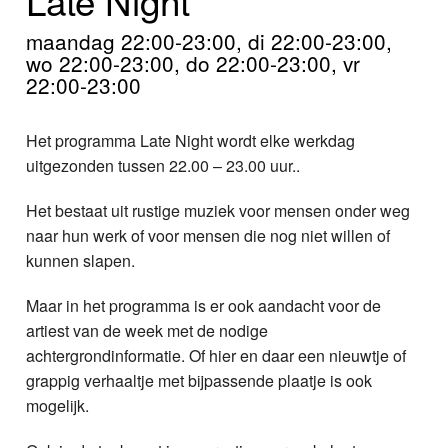
Home
maandag 22:00-23:00, di 22:00-23:00,
Programma's
wo 22:00-23:00, do 22:00-23:00, vr
22:00-23:00
Nieuws
Het programma Late Night wordt elke werkdag
Foto's
uitgezonden tussen 22.00 – 23.00 uur..
Video
Het bestaat uit rustige muziek voor mensen onder weg
naar hun werk of voor mensen die nog niet willen of
Webcam
kunnen slapen.
Info
Maar in het programma is er ook aandacht voor de
artiest van de week met de nodige
achtergrondinformatie. Of hier en daar een nieuwtje of
grappig verhaaltje met bijpassende plaatje is ook
mogelijk.