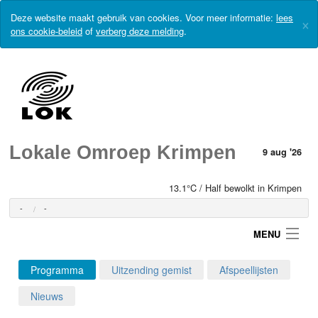
Deze website maakt gebruik van cookies. Voor meer informatie:
lees
×
ons cookie-beleid
of
verberg deze melding
.
Lokale Omroep Krimpen
9 aug '26
13.1°C / Half bewolkt in Krimpen
-
-
MENU
Programma
Uitzending gemist
Afspeellijsten
Login
Nieuws