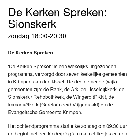
Home
De Kerken Spreken:
Programma's
Sionskerk
Nieuws
zondag 18:00-20:30
Foto's
De Kerken Spreken
Video
'De Kerken Spreken' is een wekelijks uitgezonden
programma, verzorgd door zeven kerkelijke gemeenten
Webcam
in Krimpen aan den IJssel. De deelnemende (wijk)
gemeenten zijn: de Rank, de Ark, de IJsseldijkkerk, de
Info
Sionskerk / Rehobothkerk, de Wingerd (PKN), de
Immanuëlkerk (Gereformeerd Vrijgemaakt) en de
Evangelische Gemeente Krimpen.
Het ochtendprogramma start elke zondag om 09.30 uur
en begint met een kinderprogramma met liedjes en een