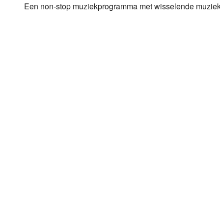
Een non-stop muziekprogramma met wisselende muziek
Luister LOK Live
Donderdag
LOK schijf
Vrijdag
Oude LOK programma's
Zaterdag
Zondag