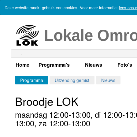
Deze website maakt gebruik van cookies. Voor meer informatie:
lees ons c
Lokale Omr
-
-
Home
Programma's
Nieuws
Foto's
Alle dagen
Actueel Lokaal Nieuw
Algeme
Programma
Uitzending gemist
Nieuws
Weekschema
LOK nieuws
Evenem
Broodje LOK
Per dag
Kabelkrant
Progra
Maandag
maandag 12:00-13:00, di 12:00-13:0
Alle programma's
Columns
Smoele
Dinsdag
13:00, za 12:00-13:00
Uitzending gemist?
RSS feed
Woensdag