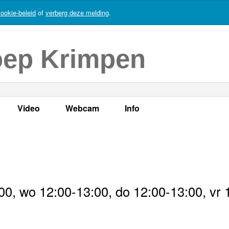
ookie-beleid
of
verberg deze melding
.
oep Krimpen
Video
Webcam
Info
s
en
LOK TV
Live webcam
Adres, telefoonnummer en
enten
LOK TV live
Opnames webcam
Adverteren
mma's
Video Krimpen aan den IJssel
Persberichten
0, wo 12:00-13:00, do 12:00-13:00, vr 
nboek
Bestuur
Vacatures