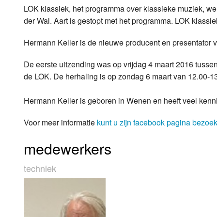
LOK klassiek, het programma over klassieke muziek, we
Luister LOK Live
Donderdag
der Wal. Aart is gestopt met het programma. LOK klassie
LOK schijf
Vrijdag
Hermann Keller is de nieuwe producent en presentator 
Oude LOK programma's
Zaterdag
De eerste uitzending was op vrijdag 4 maart 2016 tusse
de LOK. De herhaling is op zondag 6 maart van 12.00-13
Zondag
Hermann Keller is geboren in Wenen en heeft veel kenni
Voor meer informatie
kunt u zijn facebook pagina bezoe
medewerkers
techniek