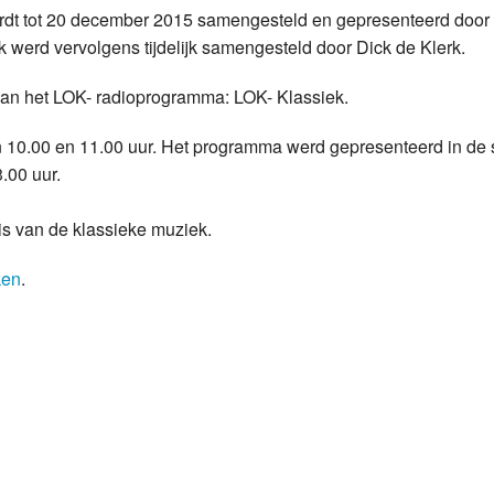
rdt tot 20 december 2015 samengesteld en gepresenteerd door 
Programmabeleid Bepalen
k werd vervolgens tijdelijk samengesteld door Dick de Klerk.
Weerman
van het LOK- radioprogramma: LOK- Klassiek.
Over Krimpen a/d IJssel
n 10.00 en 11.00 uur. Het programma werd gepresenteerd in de 
.00 uur.
s van de klassieke muziek.
ken
.