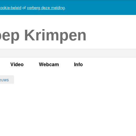
ookie-beleid
of
verberg deze melding
.
oep Krimpen
Video
Webcam
Info
s
en
LOK TV
Live webcam
Adres, telefoonnummer en
euws
enten
LOK TV live
Opnames webcam
Adverteren
mma's
Video Krimpen aan den IJssel
Persberichten
nboek
Bestuur
Vacatures