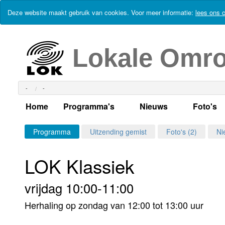
Deze website maakt gebruik van cookies. Voor meer informatie:
lees ons c
Lokale Omr
-
-
Home
Programma's
Nieuws
Foto's
Alle dagen
Actueel Lokaal Nieuw
Algeme
Programma
Uitzending gemist
Foto's (2)
Ni
Weekschema
LOK nieuws
Evenem
LOK Klassiek
Per dag
Kabelkrant
Progra
Maandag
vrijdag 10:00-11:00
Alle programma's
Columns
Smoele
Dinsdag
Herhaling op zondag van 12:00 tot 13:00 uur
Uitzending gemist?
RSS feed
Woensdag