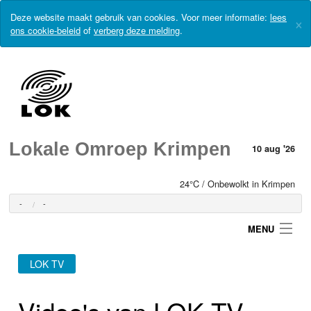
Deze website maakt gebruik van cookies. Voor meer informatie:
lees
×
ons cookie-beleid
of
verberg deze melding
.
Lokale Omroep Krimpen
10 aug '26
24°C / Onbewolkt in Krimpen
-
-
MENU
LOK TV
Login
Video's van LOK TV