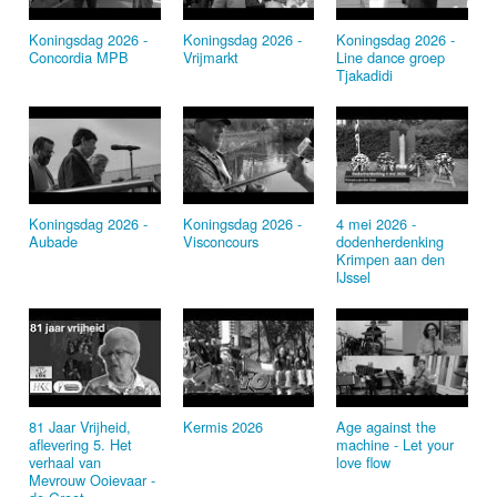
Koningsdag 2026 ‑
Koningsdag 2026 ‑
Koningsdag 2026 ‑
Concordia MPB
Vrijmarkt
Line dance groep
Tjakadidi
Koningsdag 2026 ‑
Koningsdag 2026 ‑
4 mei 2026 ­
Aubade
Visconcours
dodenherdenking
Krimpen aan den
IJssel
81 Jaar Vrijheid,
Kermis 2026
Age against the
aflevering 5. Het
machine ‑ Let your
verhaal van
love flow
Mevrouw Ooievaar ­