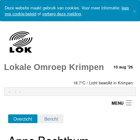
Deze website maakt gebruik van cookies. Voor meer informatie:
lees
×
ons cookie-beleid
of
verberg deze melding
.
Lokale Omroep Krimpen
10 aug '26
18.7°C / Licht bewolkt in Krimpen
-
-
MENU
Overzicht
Bericht
Login
Anne Bechthum