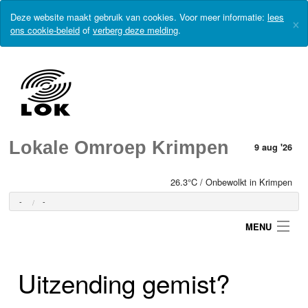
Deze website maakt gebruik van cookies. Voor meer informatie:
lees
×
ons cookie-beleid
of
verberg deze melding
.
Lokale Omroep Krimpen
9 aug '26
26.3°C / Onbewolkt in Krimpen
-
-
MENU
Uitzending gemist?
Login