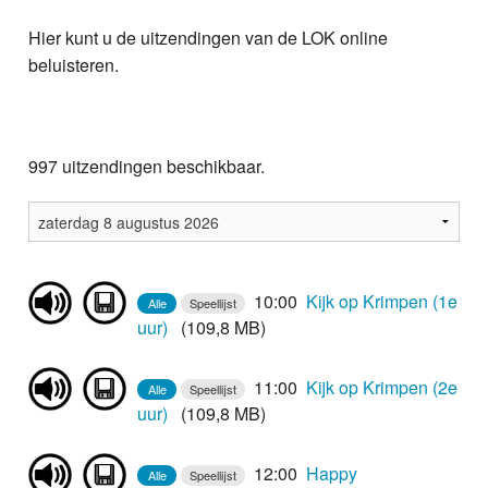
Home
Hier kunt u de uitzendingen van de LOK online
Programma's
beluisteren.
Nieuws
Foto's
997 uitzendingen beschikbaar.
Video
Webcam
10:00
Kijk op Krimpen (1e
Alle
Speellijst
Info
uur)
(109,8 MB)
11:00
Kijk op Krimpen (2e
Alle
Speellijst
uur)
(109,8 MB)
12:00
Happy
Alle
Speellijst