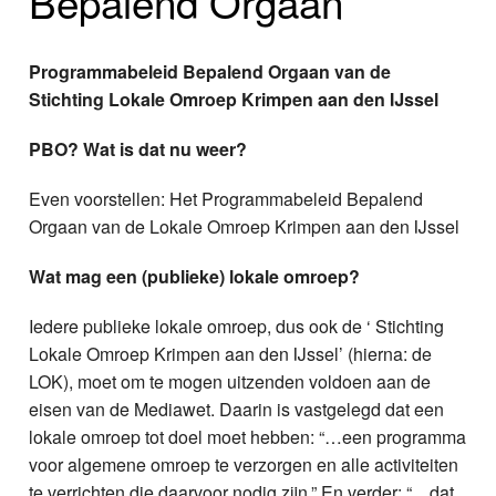
Bepalend Orgaan
Home
Programma's
Programmabeleid Bepalend Orgaan van de
Stichting Lokale Omroep Krimpen aan den IJssel
Nieuws
PBO? Wat is dat nu weer?
Foto's
Even voorstellen: Het Programmabeleid Bepalend
Video
Orgaan van de Lokale Omroep Krimpen aan den IJssel
Webcam
Wat mag een (publieke) lokale omroep?
Iedere publieke lokale omroep, dus ook de ‘ Stichting
Info
Lokale Omroep Krimpen aan den IJssel’ (hierna: de
LOK), moet om te mogen uitzenden voldoen aan de
eisen van de Mediawet. Daarin is vastgelegd dat een
lokale omroep tot doel moet hebben: “…een programma
voor algemene omroep te verzorgen en alle activiteiten
te verrichten die daarvoor nodig zijn.” En verder: “…dat