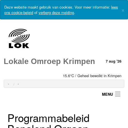
Deze website maakt gebruik van cookies. Voor meer informatie:
lees
×
ons cookie-beleid
of
verberg deze melding
.
Lokale Omroep Krimpen
7 aug '26
15.6°C / Geheel bewolkt in Krimpen
-
-
MENU
Programmabeleid
Login