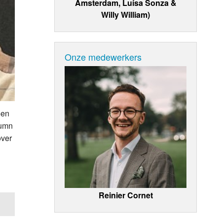
Amsterdam, Luísa Sonza &
Willy William)
Onze medewerkers
een
lumn
over
Reinier Cornet