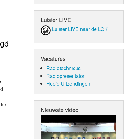
Luister LIVE
Luister LIVE naar de LOK
igd
Vacatures
Radiotechnicus
Radiopresentator
e
Hoofd Uitzendingen
nd
gden
Nieuwste video