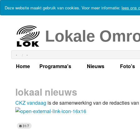
Deze website maakt gebruik van cookies. Voor meer informatie:
lees ons c
Lokale Omr
-
-
Home
Programma's
Nieuws
Foto's
Alle dagen
Actueel Lokaal Nieuw
Algeme
lokaal nieuws
Weekschema
LOK nieuws
Evenem
CKZ vandaag
is de samenwerking van de redacties van
Per dag
Kabelkrant
Progra
Maandag
Alle programma's
Columns
Smoele
Dinsdag
31/7
Uitzending gemist?
RSS feed
Woensdag