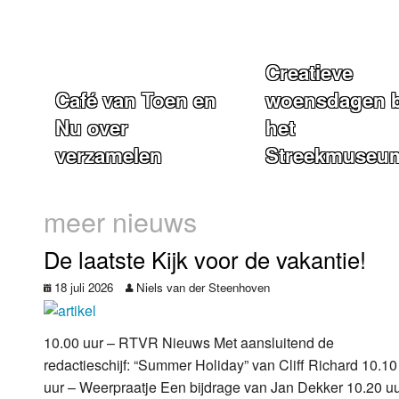
Creatieve
Café van Toen en
woensdagen b
Nu over
het
verzamelen
Streekmuseu
meer nieuws
De laatste Kijk voor de vakantie!
18 juli 2026
Niels van der Steenhoven
10.00 uur – RTVR Nieuws Met aansluitend de
redactieschijf: “Summer Holiday” van Cliff Richard 10.10
uur – Weerpraatje Een bijdrage van Jan Dekker 10.20 u