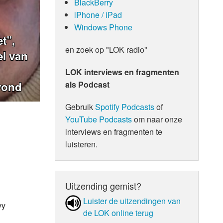
BlackBerry
iPhone / iPad
Windows Phone
t”,
en zoek op "LOK radio"
el van
LOK interviews en fragmenten
als Podcast
vond
Gebruik
Spotify Podcasts
of
YouTube Podcasts
om naar onze
interviews en fragmenten te
luisteren.
Uitzending gemist?
Luister de uit­zen­din­gen van
vy
de LOK online terug