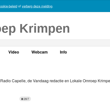
ookie-beleid
of
verberg deze melding
.
oep Krimpen
Video
Webcam
Info
s
en
LOK TV
Live webcam
Adres, telefoonnummer en
enten
LOK TV live
Opnames webcam
Adverteren
 Radio Capelle, de Vandaag redactie en Lokale Omroep Krimpe
mma's
Video Krimpen aan den IJssel
Persberichten
nboek
Bestuur
28/7
Vacatures