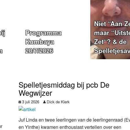
Niet “Aan Ze
ij
Programma
maar “Uitst
Kumbaya
Zet“? & de
m
20/7/2026
Spelletjesa
Spelletjesmiddag bij pcb De
Wegwijzer
3 juli 2026
Dick de Klerk
Juf Linda en twee leerlingen van de leerlingenraad (E
ur
en Yinthe) kwamen enthousiast vertellen over een