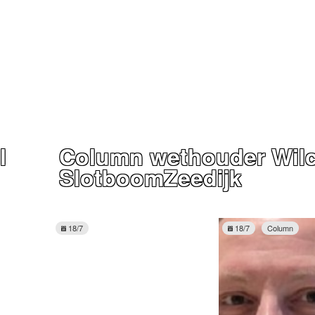
Programmabeleid Bepalen
Weerman
Over Krimpen a/d IJssel
l
Column wethouder Wil
Slotboom­Zeedijk
18/7
18/7
Column