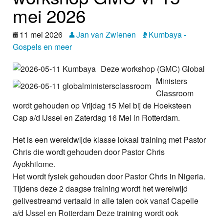
Nieuws
mei 2026
Foto's
11 mei 2026
Jan van Zwienen
Kumbaya -
Gospels en meer
Video
Deze workshop (GMC) Global
Webcam
Ministers
Classroom
Info
wordt gehouden op Vrijdag 15 Mei bij de Hoeksteen
Cap a/d IJssel en Zaterdag 16 Mei in Rotterdam.
Het is een wereldwijde klasse lokaal training met Pastor
Chris die wordt gehouden door Pastor Chris
Ayokhilome.
Het wordt fysiek gehouden door Pastor Chris in Nigeria.
Tijdens deze 2 daagse training wordt het werelwijd
gelivestreamd vertaald in alle talen ook vanaf Capelle
a/d IJssel en Rotterdam Deze training wordt ook