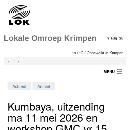
Lokale Omroep Krimpen
9 aug '26
19.2°C / Onbewolkt in Krimpen
-
-
MENU
Actueel
Archief
Login
Kumbaya, uitzending
Home
ma 11 mei 2026 en
Programma's
workshop GMC vr 15