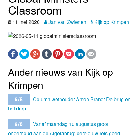
Nieuws
Classroom
Foto's
11 mei 2026
Jan van Zwienen
Kijk op Krimpen
Video
Webcam
Vacatures
Ander nieuws van Kijk op
Info
Krimpen
6/8
Column wethouder Anton Brand: De brug en
het dorp
6/8
Vanaf maandag 10 augustus groot
onderhoud aan de Algerabrug: bereid uw reis goed