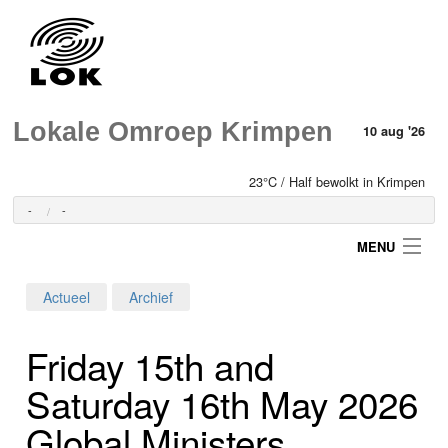
Lokale Omroep Krimpen
10 aug '26
23°C / Half bewolkt in Krimpen
-
-
MENU
Actueel
Archief
Login
Friday 15th and
Home
Saturday 16th May 2026
Programma's
Global Ministers