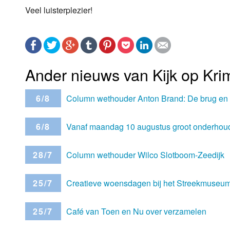
Veel luisterplezier!
Ander nieuws van Kijk op Kr
6/8
Column wethouder Anton Brand: De brug en 
6/8
Vanaf maandag 10 augustus groot onderhoud 
28/7
Column wethouder Wilco Slotboom-Zeedijk
25/7
Creatieve woensdagen bij het Streekmuseu
25/7
Café van Toen en Nu over verzamelen