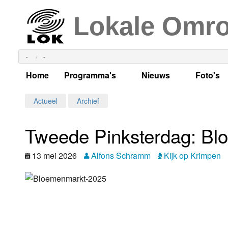
Lokale Omr
-
-
Home
Programma's
Nieuws
Foto's
Alle dagen
Actueel Lokaal Nieuw
Algeme
Actueel
Archief
Weekschema
LOK nieuws
Evenem
Tweede Pinksterdag: B
Per dag
Kabelkrant
Progra
Maandag
13 mei 2026
Alfons Schramm
Kijk op Krimpen
Alle programma's
Columns
Smoele
Dinsdag
Uitzending gemist?
RSS feed
Woensdag
Luister LOK Live
Donderdag