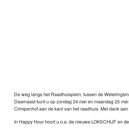
LOK schijf
Vrijdag
Oude LOK programma's
Zaterdag
Zondag
De weg langs het Raadhuisplein, tussen de Weteringsingel
Daarnaast kunt u op zondag 24 mei en maandag 25 mei ni
Crimpenhof aan de kant van het raadhuis. Met dank aan
In Happy Hour hoort u o.a. de nieuwe LOKSCHIJF en de 