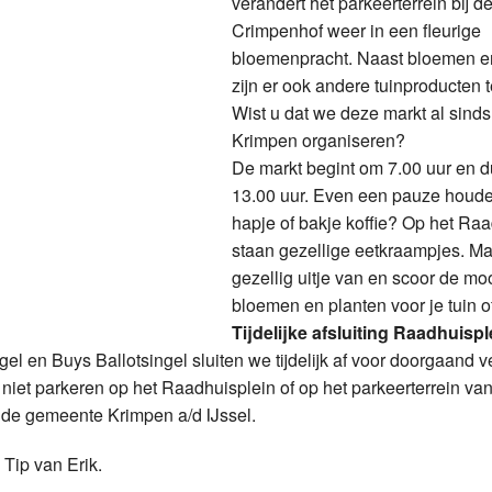
verandert het parkeerterrein bij d
Weerman
Crimpenhof weer in een fleurige
bloemenpracht. Naast bloemen e
Over Krimpen a/d IJssel
zijn er ook andere tuinproducten 
Wist u dat we deze markt al sinds
Krimpen organiseren?
De markt begint om 7.00 uur en du
13.00 uur. Even een pauze houd
hapje of bakje koffie? Op het Ra
staan gezellige eetkraampjes. Ma
gezellig uitje van en scoor de mo
bloemen en planten voor je tuin of
Tijdelijke afsluiting Raadhuispl
 en Buys Ballotsingel sluiten we tijdelijk af voor doorgaand v
et parkeren op het Raadhuisplein of op het parkeerterrein va
 de gemeente Krimpen a/d IJssel.
Tip van Erik.