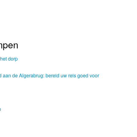
impen
het dorp
aan de Algerabrug: bereid uw reis goed voor
m