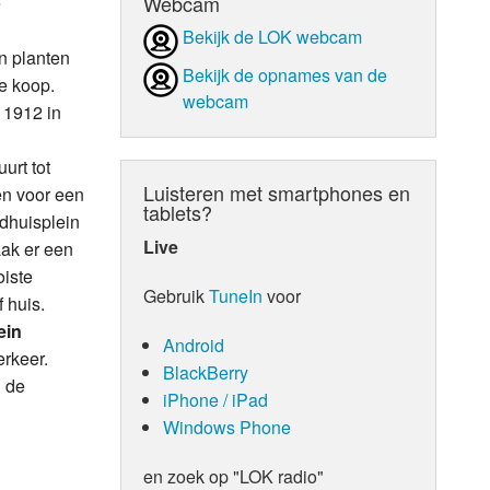
Webcam
e
Bekijk de LOK webcam
n planten
Bekijk de opnames van de
te koop.
webcam
 1912 in
urt tot
Luisteren met smartphones en
en voor een
tablets?
adhuisplein
Live
ak er een
oiste
Gebruik
TuneIn
voor
 huis.
ein
Android
erkeer.
BlackBerry
n de
iPhone / iPad
Windows Phone
en zoek op "LOK radio"