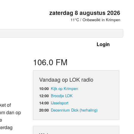
zaterdag 8 augustus 2026
11°C / Onbewolkt in Krimpen
Login
 frequenties
106.0 FM
Vandaag op LOK radio
Kijk op Krimpen
10:00
Broodje LOK
12:00
IJsselsport
14:00
et of
Decennium Dick (herhaling)
20:00
Kom dan op
e
d Orgaan
terdag