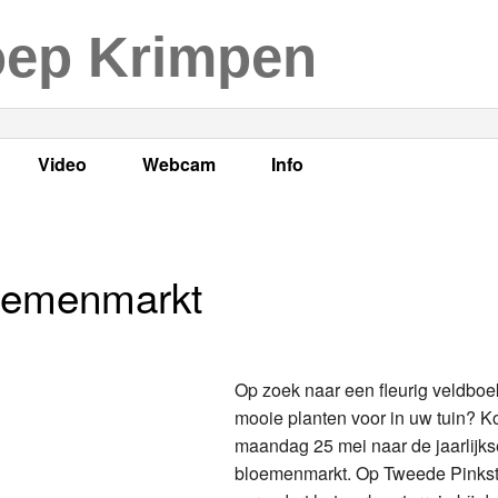
oep Krimpen
Video
Webcam
Info
s
en
LOK TV
Live webcam
Adres, telefoonnummer en
enten
LOK TV live
Opnames webcam
Adverteren
loemenmarkt
mma's
Video Krimpen aan den IJssel
Persberichten
nboek
Bestuur
Op zoek naar een fleurig veldboek
Vacatures
mooie planten voor in uw tuin? 
maandag 25 mei naar de jaarlijks
Programmabeleid Bepalen
bloemenmarkt. Op Tweede Pinks