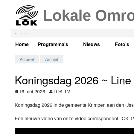
Lokale Omr
-
-
Home
Programma's
Nieuws
Foto's
Alle dagen
Actueel Lokaal Nieuw
Algeme
Actueel
Archief
Weekschema
LOK nieuws
Evenem
Koningsdag 2026 ~ Line 
Per dag
Kabelkrant
Progra
Maandag
16 mei 2026
LOK TV
Alle programma's
Columns
Smoele
Dinsdag
Koningsdag 2026 in de gemeente Krimpen aan den IJssel.
Uitzending gemist?
RSS feed
Woensdag
Een nieuwe video van onze video correspondent LOK T
Luister LOK Live
Donderdag