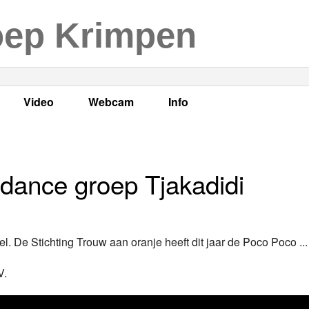
oep Krimpen
Video
Webcam
Info
s
en
LOK TV
Live webcam
Adres, telefoonnummer en
enten
LOK TV live
Opnames webcam
Adverteren
dance groep Tjakadidi
mma's
Video Krimpen aan den IJssel
Persberichten
nboek
Bestuur
 De Stichting Trouw aan oranje heeft dit jaar de Poco Poco ...
Vacatures
V.
Programmabeleid Bepalen