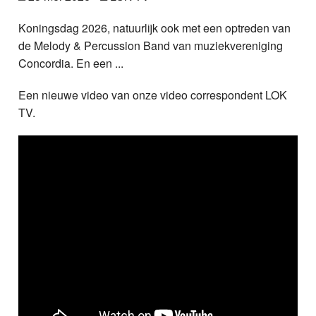
Nieuws
Koningsdag 2026, natuurlijk ook met een optreden van
de Melody & Percussion Band van muziekvereniging
Foto's
Concordia. En een ...
Video
Een nieuwe video van onze video correspondent LOK
TV.
Webcam
Vacatures
Info