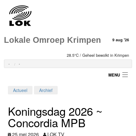
Lokale Omroep Krimpen
9 aug '26
28.5°C / Geheel bewolkt in Krimpen
-
-
MENU
Actueel
Archief
Login
Koningsdag 2026 ~
Home
Concordia MPB
Programma's
25 mei 2026
LOK TV