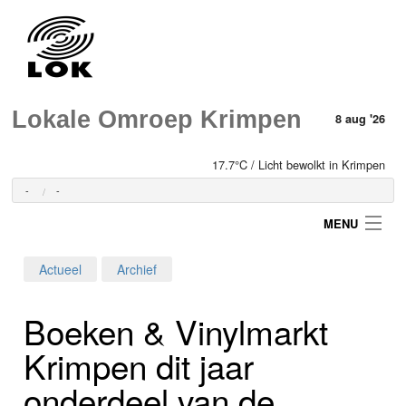
Lokale Omroep Krimpen
8 aug '26
17.7°C / Licht bewolkt in Krimpen
-
-
MENU
Actueel
Archief
Login
Boeken & Vinylmarkt
Home
Krimpen dit jaar
Programma's
onderdeel van de