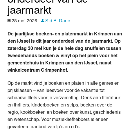
Nieuws
jaarmarkt
Foto's
28 mei 2026
Sid B. Dane
Video
De jaarlijkse boeken- en platenmarkt in Krimpen aan
den IJssel is dit jaar onderdeel van de jaarmarkt. Op
Webcam
zaterdag 30 mei kun je de hele dag snuffelen tussen
tweedehands boeken & vinyl op het plein voor het
Info
gemeentehuis in Krimpen aan den IJssel, naast
winkelcentrum Crimpenhof.
Op de markt vind je boeken en platen in alle genres en
prijsklassen – van leesvoer voor de vakantie tot
schaarse titels voor je verzameling. Denk aan literatuur
en thrillers, kinderboeken en strips, boeken over de
regio, kookboeken en boeken over kunst, geschiedenis
en wetenschap. Voor muziekliefhebbers is er een
gevarieerd aanbod van lp’s en cd’s.