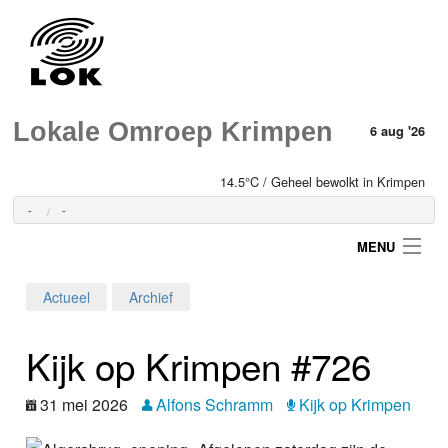
Lokale Omroep Krimpen
6 aug '26
14.5°C / Geheel bewolkt in Krimpen
-
-
MENU
Actueel
Archief
Login
Kijk op Krimpen #726
Home
31 mei 2026
Alfons Schramm
Kijk op Krimpen
Programma's