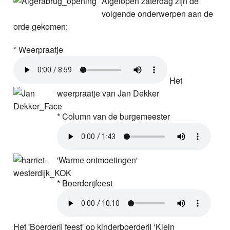
Afgelopen zaterdag zijn de
Nieuws
volgende onderwerpen aan de
orde gekomen:
Foto's
* Weerpraatje
Video
Het
Webcam
weerpraatje van Jan Dekker
Info
* Column van de burgemeester
'Warme ontmoetingen'
* Boerderijfeest
Het 'Boerderij feest' op kinderboerderij ‘Klein