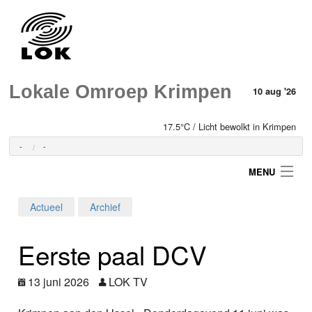
Lokale Omroep Krimpen
10 aug '26
17.5°C / Licht bewolkt in Krimpen
-
-
MENU
Actueel
Archief
Login
Eerste paal DCV
Home
13 juni 2026
LOK TV
Programma's