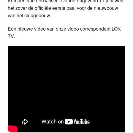
Krimpen aan den IJssel - Donderdagavond 11 juni was
Nieuws
het zover de officiële eerste paal voor de nieuwbouw
van het clubgebouw ...
Foto's
Een nieuwe video van onze video correspondent LOK
Video
TV.
Webcam
Vacatures
Info