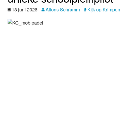
Nieuws
18 juni 2026
Alfons Schramm
Kijk op Krimpen
Foto's
Video
Webcam
Vacatures
Info