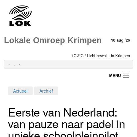
Lokale Omroep Krimpen
10 aug '26
17.3°C / Licht bewolkt in Krimpen
-
-
MENU
Actueel
Archief
Login
Eerste van Nederland:
Home
van pauze naar padel in
Programma's
unieke schoolpleinpilot