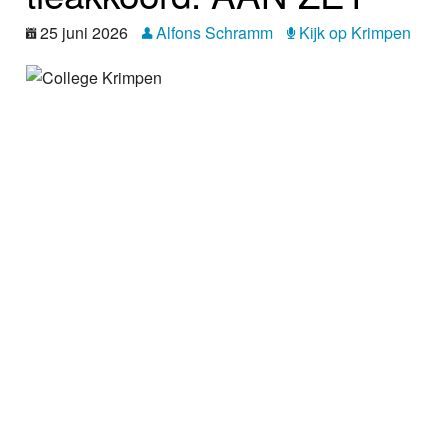
Nieuws
25 juni 2026
Alfons Schramm
Kijk op Krimpen
Foto's
Video
Webcam
Info