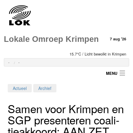
Lokale Omroep Krimpen
7 aug '26
15.7°C / Licht bewolkt in Krimpen
-
-
MENU
Actueel
Archief
Login
Samen voor Krimpen en
Home
SGP presenteren coali­
Programma's
tie­akkoord: AAN ZET