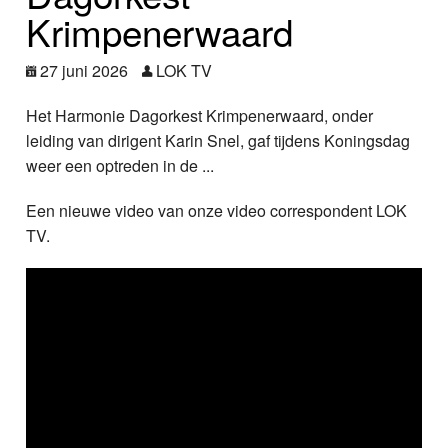
Nieuws
Krimpenerwaard
Foto's
27 juni 2026
LOK TV
Video
Het Harmonie Dagorkest Krimpenerwaard, onder
leiding van dirigent Karin Snel, gaf tijdens Koningsdag
Webcam
weer een optreden in de ...
Een nieuwe video van onze video correspondent LOK
Info
TV.