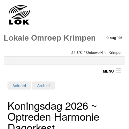
Lokale Omroep Krimpen
9 aug '26
24.8°C / Onbewolkt in Krimpen
-
-
MENU
Actueel
Archief
Login
Koningsdag 2026 ~
Home
Optreden Harmonie
Programma's
Dagorkest