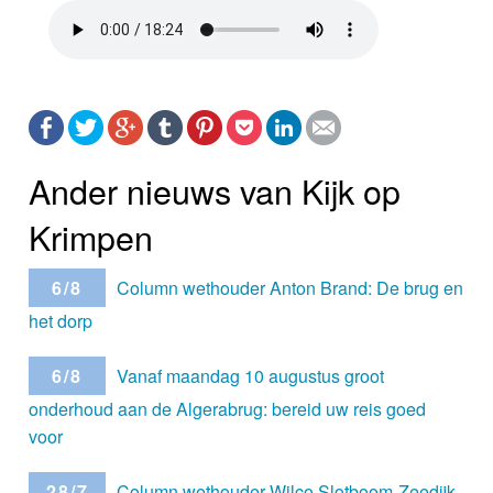
Ander nieuws van Kijk op
Krimpen
6/8
Column wethouder Anton Brand: De brug en
het dorp
6/8
Vanaf maandag 10 augustus groot
onderhoud aan de Algerabrug: bereid uw reis goed
voor
28/7
Column wethouder Wilco Slotboom-Zeedijk