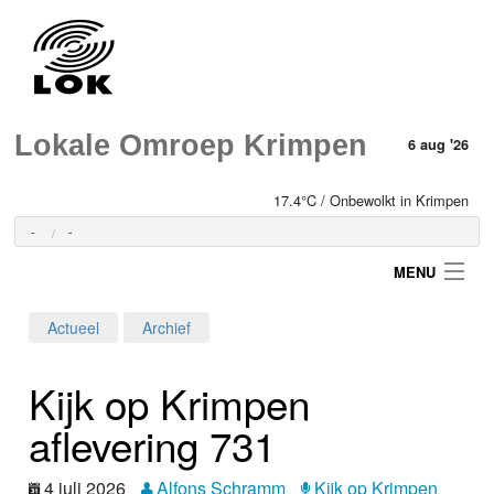
Lokale Omroep Krimpen
6 aug '26
17.4°C / Onbewolkt in Krimpen
-
-
MENU
Actueel
Archief
Login
Kijk op Krimpen
Home
aflevering 731
Programma's
4 juli 2026
Alfons Schramm
Kijk op Krimpen