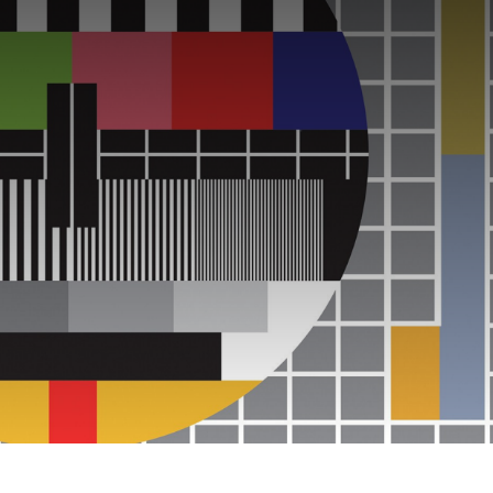
Programmabeleid Bepalen
Weerman
Over Krimpen a/d IJssel