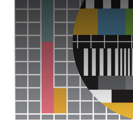
Luister LOK Live
Donderdag
LOK schijf
Vrijdag
Oude LOK programma's
Zaterdag
Zondag