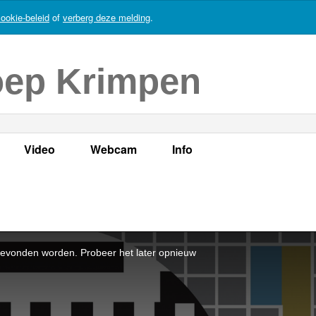
ookie-beleid
of
verberg deze melding
.
oep Krimpen
Video
Webcam
Info
s
en
LOK TV
Live webcam
Adres, telefoonnummer en
enten
LOK TV live
Opnames webcam
Adverteren
mma's
Video Krimpen aan den IJssel
Persberichten
nboek
Bestuur
Vacatures