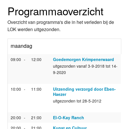
Home
Programmaoverzicht
Programma's
Overzicht van programma's die in het verleden bij de
Nieuws
LOK werden uitgezonden.
Foto's
maandag
Video
09:00
12:00
Goedemorgen Krimpenerwaard
uitgezonden vanaf 3-9-2018 tot 14-
Webcam
9-2020
Info
10:00
11:00
Uitzending verzorgd door Eben-
Haezer
uitgezonden tot 28-5-2012
20:00
21:00
El-O-Kay Ranch
20:00
21:00
Kunst en Cultuur