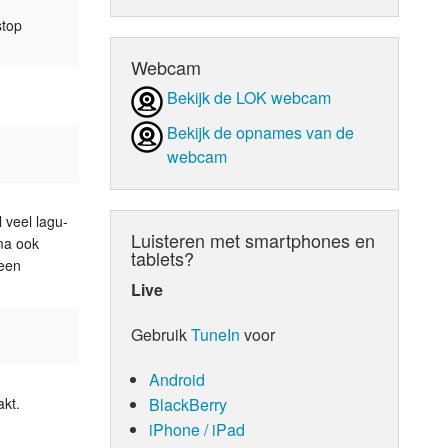
stop
d Orgaan
Webcam
Bekijk de LOK webcam
Bekijk de opnames van de
webcam
 veel lagu-
Luisteren met smartphones en
ma ook
tablets?
 een
Live
Gebruik
TuneIn
voor
Android
BlackBerry
kt.
iPhone / iPad