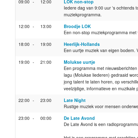
09:00
12:00
LOK non-stop
Iedere dag van 9:00 uur 's ochtends 
Luister LOK Live
Donderdag
muziekprogramma.
LOK schijf
Vrijdag
12:00
13:00
Broodje LOK
Een non-stop muziekprogramma met 
Oude LOK programma's
Zaterdag
18:00
19:00
Heerlijk-Hollands
Een uurtje muziek van eigen bodem. V
Zondag
19:00
21:00
Molukse uurtje
Een programma met nieuwsberichten en 
lagu (Molukse liederen) gedraaid wo
jong talent te laten horen, op versch
veelzijdige, informatieve en muzikal
22:00
23:00
Late Night
Rustige muziek voor mensen onderweg 
23:00
00:00
De Late Avond
De Late Avond is een radioprogramma
Het is een programma met prachtige ea