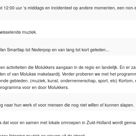
tot 12:00 uur 's middags en incidenteel op andere momenten, een non-
Programmabeleid Bepalen
Weerman
wisselende muziek.
Over Krimpen a/d IJssel
an Smartlap tot Nederpop en van lang tot kort geleden...
activiteiten die Molukkers aangaan in de regio en landelijk. En er zal
rden of van Molukse makelaardij. Verder proberen we met het program
illende gebieden. (muziek, kunst, ondernemerschap, sport, etc) Kortom,
e programma voor en door Molukkers.
naar hun werk of voor mensen die nog niet willen of kunnen slapen.
 dat voor en samen met lokale omroepen in Zuid-Holland wordt gemaa
sy listening muziek en nieuws uit de streek.