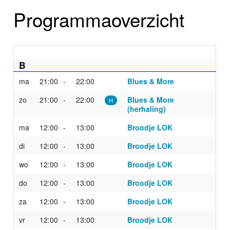
Home
Programmaoverzicht
Programma's
Nieuws
B
Foto's
ma
21:00
22:00
Blues & More
zo
21:00
22:00
Blues & More
Video
H
(herhaling)
Webcam
ma
12:00
13:00
Broodje LOK
di
12:00
13:00
Broodje LOK
Info
wo
12:00
13:00
Broodje LOK
do
12:00
13:00
Broodje LOK
za
12:00
13:00
Broodje LOK
vr
12:00
13:00
Broodje LOK