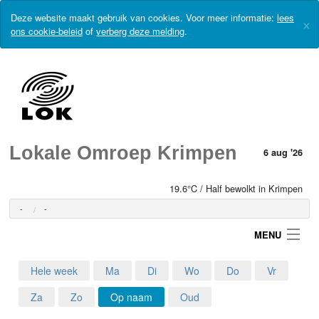
Deze website maakt gebruik van cookies. Voor meer informatie:
lees
×
ons cookie-beleid
of
verberg deze melding
.
Lokale Omroep Krimpen
6 aug '26
19.6°C / Half bewolkt in Krimpen
-
-
MENU
Hele week
Ma
Di
Wo
Do
Vr
Login
Za
Zo
Op naam
Oud